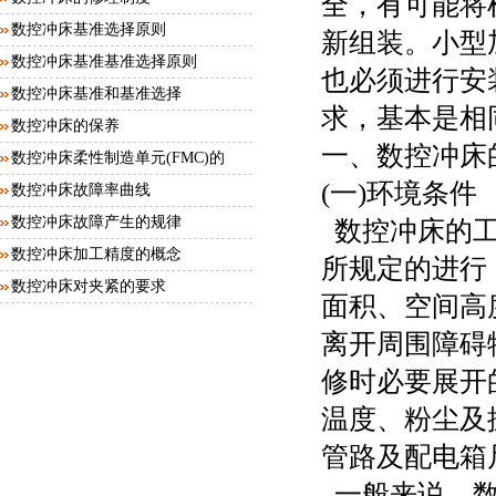
全，有可能将
数控冲床基准选择原则
新组装。小型
数控冲床基准基准选择原则
也必须进行安
数控冲床基准和基准选择
求，基本是相
数控冲床的保养
一、数控冲床
数控冲床柔性制造单元(FMC)的
(一)环境条件
工...
数控冲床故障率曲线
数控冲床故障产生的规律
数控冲床的工
数控冲床加工精度的概念
所规定的进行
数控冲床对夹紧的要求
面积、空间高
离开周围障碍
修时必要展开
温度、粉尘及
管路及配电箱
一般来说，数